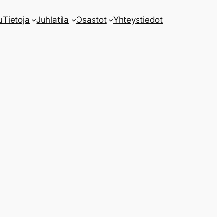
u
Tietoja
Juhlatila
Osastot
Yhteystiedot