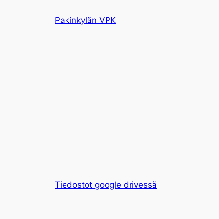
Siirry
Pakinkylän VPK
sisältöön
Tiedostot google drivessä