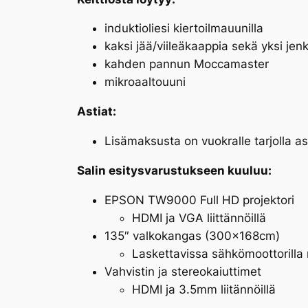
induktioliesi kiertoilmauunilla
kaksi jää/viileäkaappia sekä yksi jen
kahden pannun Moccamaster
mikroaaltouuni
Astiat:
Lisämaksusta on vuokralle tarjolla a
Salin esitysvarustukseen kuuluu:
EPSON TW9000 Full HD projektori
HDMI ja VGA liittännöillä
135″ valkokangas (300x168cm)
Laskettavissa sähkömoottorilla
Vahvistin ja stereokaiuttimet
HDMI ja 3.5mm liitännöillä