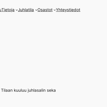
u
Tietoja
Juhlatila
Osastot
Yhteystiedot
 Tilaan kuuluu juhlasalin seka