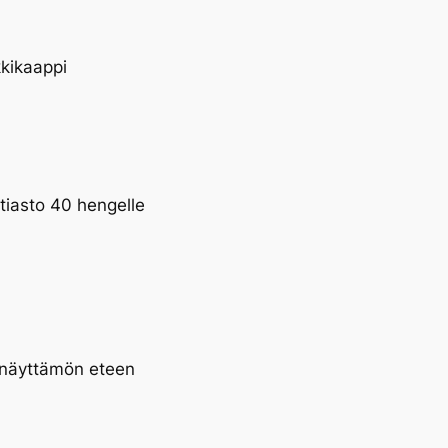
kkikaappi
stiasto 40 hengelle
 näyttämön eteen