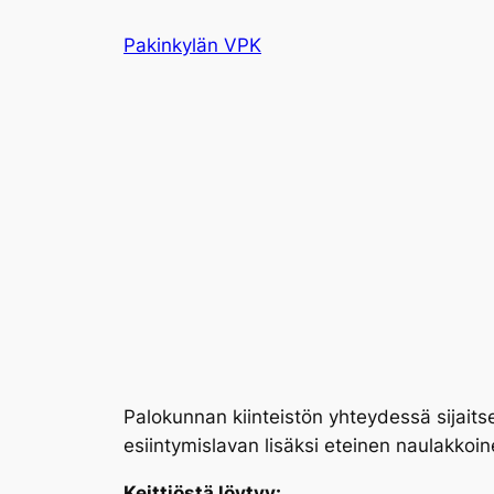
Siirry
Pakinkylän VPK
sisältöön
Palokunnan kiinteistön yhteydessä sijaitse
esiintymislavan lisäksi eteinen naulakkoin
Keittiöstä löytyy: