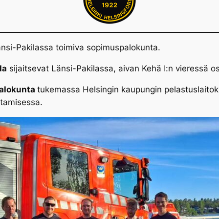
änsi-Pakilassa toimiva sopimuspalokunta.
la
sijaitsevat Länsi-Pakilassa, aivan Kehä I:n vieressä os
alokunta
tukemassa Helsingin kaupungin pelastuslaitok
ttamisessa.