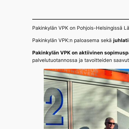
Pakinkylän VPK on Pohjois-Helsingissä L
Pakinkylän VPK:n paloasema sekä
juhlati
Pakinkylän VPK on aktiivinen sopimusp
palvelutuotannossa ja tavoitteiden saavu