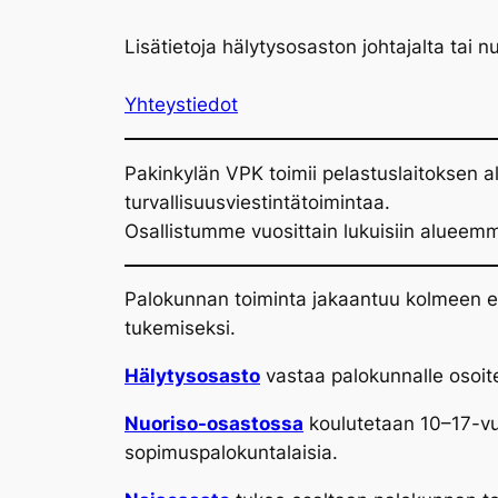
Lisätietoja hälytysosaston johtajalta tai 
Yhteystiedot
Pakinkylän VPK toimii pelastuslaitoksen a
turvallisuusviestintätoimintaa.
Osallistumme vuosittain lukuisiin aluee
Palokunnan toiminta jakaantuu kolmeen er
tukemiseksi.
Hälytysosasto
vastaa palokunnalle osoite
Nuoriso-osastossa
koulutetaan 10–17-vuo
sopimuspalokuntalaisia.