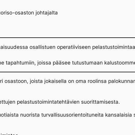
nuoriso-osaston johtajalta
laisuudessa osallistuen operatiiviseen pelastustoiminta
mme tapahtumiin, joissa pääsee tutustumaan kalustoom
i osastoon, joista jokaisella on oma roolinsa palokunna
ttujen pelastustoimintatehtävien suorittamisesta.
tiaista nuorista turvallisuusorientoituneita kansalaisia