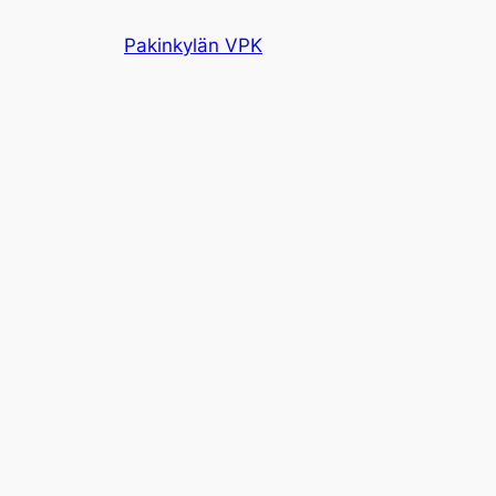
Siirry
Pakinkylän VPK
sisältöön