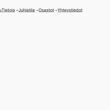
u
Tietoja
Juhlatila
Osastot
Yhteystiedot