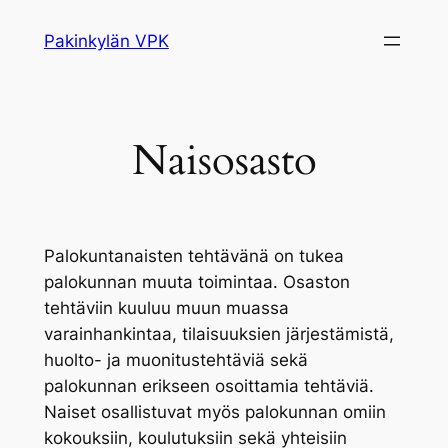
Siirry
Pakinkylän VPK
sisältöön
Naisosasto
Palokuntanaisten tehtävänä on tukea
palokunnan muuta toimintaa. Osaston
tehtäviin kuuluu muun muassa
varainhankintaa, tilaisuuksien järjestämistä,
huolto- ja muonitustehtäviä sekä
palokunnan erikseen osoittamia tehtäviä.
Naiset osallistuvat myös palokunnan omiin
kokouksiin, koulutuksiin sekä yhteisiin